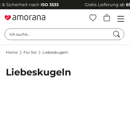
Sicherheit nach
ISO 3533
Gratis Lieferung ab
69 €
Such
Ich suche...
Home
Für Sie
Liebeskugeln
Liebeskugeln