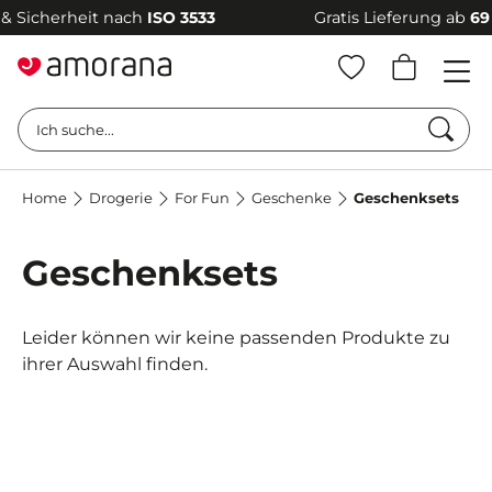
icherheit nach
ISO 3533
Gratis Lieferung ab
69 €
–
Such
Ich suche...
Home
Drogerie
For Fun
Geschenke
Geschenksets
Geschenksets
Leider können wir keine passenden Produkte zu
ihrer Auswahl finden.