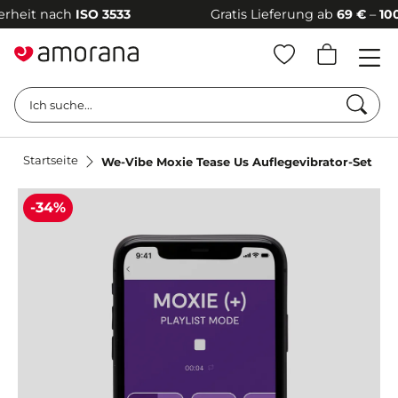
it nach
ISO 3533
Gratis Lieferung ab
69 €
–
100 % d
Such
Ich suche...
Startseite
We-Vibe Moxie Tease Us Auflegevibrator-Set
-34%