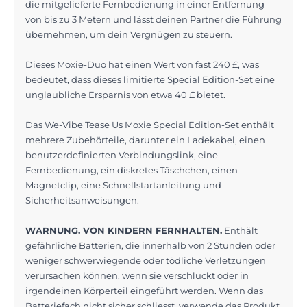
die mitgelieferte Fernbedienung in einer Entfernung
von bis zu 3 Metern und lässt deinen Partner die Führung
übernehmen, um dein Vergnügen zu steuern.
Dieses Moxie-Duo hat einen Wert von fast 240 £, was
bedeutet, dass dieses limitierte Special Edition-Set eine
unglaubliche Ersparnis von etwa 40 £ bietet.
Das We-Vibe Tease Us Moxie Special Edition-Set enthält
mehrere Zubehörteile, darunter ein Ladekabel, einen
benutzerdefinierten Verbindungslink, eine
Fernbedienung, ein diskretes Täschchen, einen
Magnetclip, eine Schnellstartanleitung und
Sicherheitsanweisungen.
WARNUNG. VON KINDERN FERNHALTEN.
Enthält
gefährliche Batterien, die innerhalb von 2 Stunden oder
weniger schwerwiegende oder tödliche Verletzungen
verursachen können, wenn sie verschluckt oder in
irgendeinen Körperteil eingeführt werden. Wenn das
Batteriefach nicht sicher schliesst, verwende das Produkt