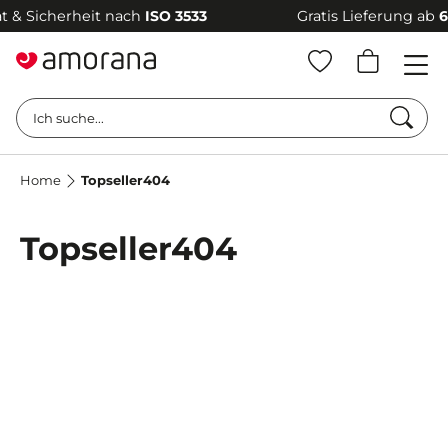
 Sicherheit nach
ISO 3533
Gratis Lieferung ab
69 €
Such
Ich suche...
Home
Topseller404
Topseller404