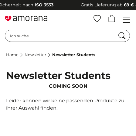
herheit nach
ISO 3533
Gratis Lieferung ab
69 €
–
10
Such
Ich suche...
Home
Newsletter
Newsletter Students
Newsletter Students
COMING SOON
Leider können wir keine passenden Produkte zu
ihrer Auswahl finden.