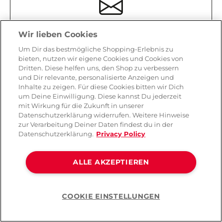
Wir lieben Cookies
Kundendienst
Um Dir das bestmögliche Shopping-Erlebnis zu
Wir sind für dich da: Bei Fragen erreichst du
bieten, nutzen wir eigene Cookies und Cookies von
uns jederzeit unter
hello@amorana.de
Dritten. Diese helfen uns, den Shop zu verbessern
und Dir relevante, personalisierte Anzeigen und
Inhalte zu zeigen. Für diese Cookies bitten wir Dich
um Deine Einwilligung. Diese kannst Du jederzeit
mit Wirkung für die Zukunft in unserer
Datenschutzerklärung widerrufen. Weitere Hinweise
zur Verarbeitung Deiner Daten findest du in der
Datenschutzerklärung.
Privacy Policy
Sicheres Einkaufen
ALLE AKZEPTIEREN
SSL-Verschlüsselung, geprüfte
Zahlungsanbieter und strenge
Datenschutzstandards schützen dich bei
jedem Einkauf.
COOKIE EINSTELLUNGEN