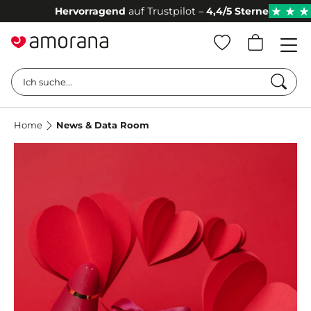
uf Trustpilot –
4,4/5 Sterne
bei 1.4k Bewertunge
★
★
★
★
★
Such
Ich suche...
Home
News & Data Room