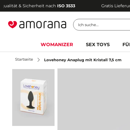
t & Sicherheit nach
ISO 3533
Gratis Lieferung ab
6
Ich suche...
WOMANIZER
SEX TOYS
FÜ
Startseite
Lovehoney Anaplug mit Kristall 7,5 cm
Für Sie
Für Ihn
te