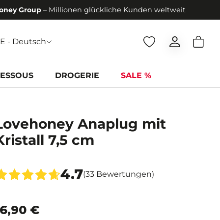
roup
– Millionen glückliche Kunden weltweit
Herv
DE - Deutsch
ESSOUS
DROGERIE
SALE %
Lovehoney Anaplug mit
Kristall 7,5 cm
4.7
(33 Bewertungen)
r
16,90 €