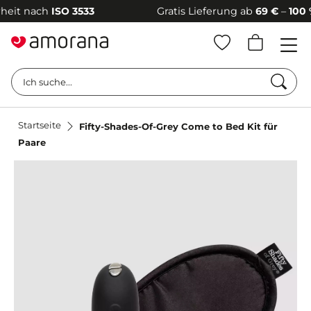
t nach
ISO 3533
Gratis Lieferung ab
69 €
–
100 % di
Such
Ich suche...
Startseite
Fifty-Shades-Of-Grey Come to Bed Kit für
Paare