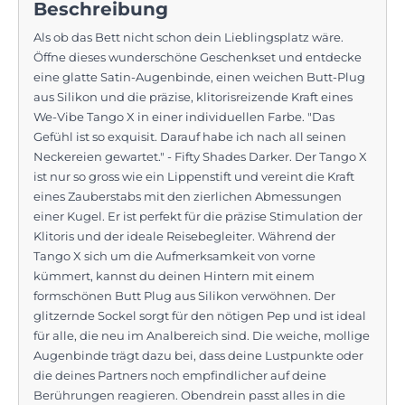
Beschreibung
Als ob das Bett nicht schon dein Lieblingsplatz wäre.
Öffne dieses wunderschöne Geschenkset und entdecke
eine glatte Satin-Augenbinde, einen weichen Butt-Plug
aus Silikon und die präzise, klitorisreizende Kraft eines
We-Vibe Tango X in einer individuellen Farbe. "Das
Gefühl ist so exquisit. Darauf habe ich nach all seinen
Neckereien gewartet." - Fifty Shades Darker. Der Tango X
ist nur so gross wie ein Lippenstift und vereint die Kraft
eines Zauberstabs mit den zierlichen Abmessungen
einer Kugel. Er ist perfekt für die präzise Stimulation der
Klitoris und der ideale Reisebegleiter. Während der
Tango X sich um die Aufmerksamkeit von vorne
kümmert, kannst du deinen Hintern mit einem
formschönen Butt Plug aus Silikon verwöhnen. Der
glitzernde Sockel sorgt für den nötigen Pep und ist ideal
für alle, die neu im Analbereich sind. Die weiche, mollige
Augenbinde trägt dazu bei, dass deine Lustpunkte oder
die deines Partners noch empfindlicher auf deine
Berührungen reagieren. Obendrein passt alles in die