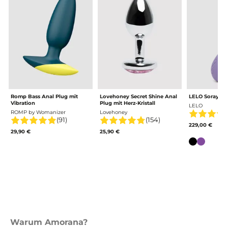
Romp Bass Anal Plug mit
Lovehoney Secret Shine Anal
LELO Soraya A
Vibration
Plug mit Herz-Kristall
LELO
ROMP by Womanizer
Lovehoney
(91)
(154)
229,00 €
29,90 €
25,90 €
Farbe
Warum Amorana?