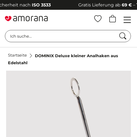
rheit nach
ISO 3533
Gratis Lieferung ab
69 €
–
100 
Such
Ich suche...
Startseite
DOMINIX Deluxe kleiner Analhaken aus
Edelstahl