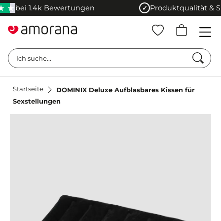
bei 1.4k Bewertungen
Produktqualität & Sich
★
✓
Such
Ich suche...
Startseite
DOMINIX Deluxe Aufblasbares Kissen für
Sexstellungen