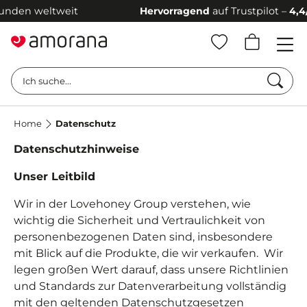
weit
Hervorragend
auf Trustpilot –
4,4/5 Sterne
★
Such
Ich suche...
Home
Datenschutz
Datenschutzhinweise
Unser Leitbild
Wir in der Lovehoney Group verstehen, wie
wichtig die
Sicherheit und Vertraulichkeit von
personenbezogenen Daten sind,
insbesondere
mit Blick auf die Produkte, die wir verkaufen.
Wir
legen großen Wert darauf, dass unsere Richtlinien
und Standards zur Datenverarbeitung vollständig
mit den geltenden Datenschutzgesetzen