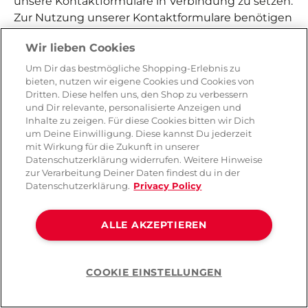
unsere Kontaktformulare in Verbindung zu setzen.
Zur Nutzung unserer Kontaktformulare benötigen
wir von dir zunächst die als Pflichtfelder
Wir lieben Cookies
markierten Daten. Bei einer Kontaktanfrage kann
es sein, dass wir zum Abgleich deiner Daten eine
Um Dir das bestmögliche Shopping-Erlebnis zu
bieten, nutzen wir eigene Cookies und Cookies von
Verifizierung anhand der Nennung deiner E-Mail-
Dritten. Diese helfen uns, den Shop zu verbessern
Adresse oder anderer Daten von dir in unserer
und Dir relevante, personalisierte Anzeigen und
Kundendatenbank vornehmen müssen. Sofern
Inhalte zu zeigen. Für diese Cookies bitten wir Dich
Du dem Erhalt einer solchen nicht widersprochen
um Deine Einwilligung. Diese kannst Du jederzeit
mit Wirkung für die Zukunft in unserer
hast, kann es auch sein, dass wir dir im Nachhinein
Datenschutzerklärung widerrufen. Weitere Hinweise
eine Zufriedenheitsumfrage zu unserem
zur Verarbeitung Deiner Daten findest du in der
Kundendienst per E-Mail zukommen lassen. Diese
Datenschutzerklärung.
Privacy Policy
Daten verwenden wir auf Grundlage von Art. 6 Abs.
1 S. 1 lit. f DSGVO, um deine Anfrage zu
ALLE AKZEPTIEREN
beantworten bzw. zur Optimierung unseres
Kundendienstes. Im Fall von Garantiebearbeitung
kann die Rechtsgrundlage auch Art. 6 Abs. 1 S. 1 lit.
COOKIE EINSTELLUNGEN
b DSGVO (Vertragsabwicklung) sein.
Wenn du uns
im Zusammenhang mit einem möglichen