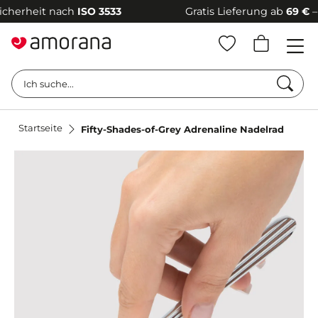
erheit nach
ISO 3533
Gratis Lieferung ab
69 €
–
100
Such
Ich suche...
Startseite
Fifty-Shades-of-Grey Adrenaline Nadelrad