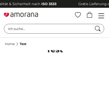
t & Sicherheit nach
ISO 3533
Gratis Lieferung ab
6
Such
Ich suche...
Home
Test
Test