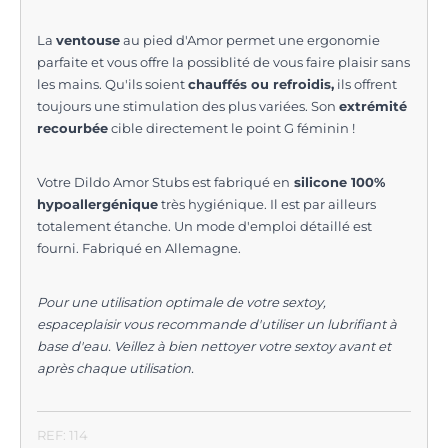
La
ventouse
au pied d'Amor permet une ergonomie
parfaite et vous offre la possiblité de vous faire plaisir sans
les mains. Qu'ils soient
chauffés ou refroidis,
ils offrent
toujours une stimulation des plus variées. Son
extrémité
recourbée
cible directement le point G féminin !
Votre Dildo Amor Stubs est fabriqué en
silicone 100%
hypoallergénique
très hygiénique. Il est par ailleurs
totalement étanche. Un mode d'emploi détaillé est
fourni. Fabriqué en Allemagne.
Pour une utilisation optimale de votre sextoy,
espaceplaisir vous recommande d'utiliser un lubrifiant à
base d'eau. Veillez à bien nettoyer votre sextoy avant et
après chaque utilisation.
REF: 114