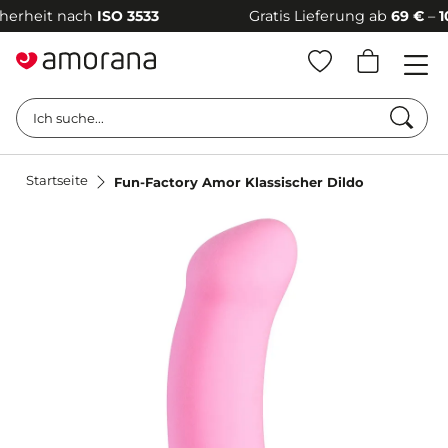
rheit nach
ISO 3533
Gratis Lieferung ab
69 €
–
100 
Such
Ich suche...
Startseite
Fun-Factory Amor Klassischer Dildo